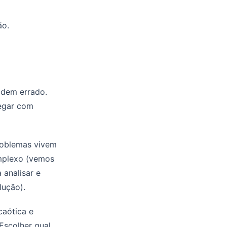
ão.
dem errado.
regar com
Problemas vivem
mplexo (vemos
 analisar e
lução).
caótica e
Escolher qual