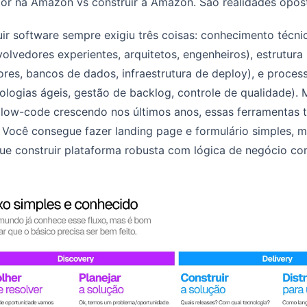
or na Amazon vs construir a Amazon. São realidades opos
ir software sempre exigiu três coisas: conhecimento técn
olvedores experientes, arquitetos, engenheiros), estrutura
ores, bancos de dados, infraestrutura de deploy), e proce
ologias ágeis, gestão de backlog, controle de qualidade)
 low-code crescendo nos últimos anos, essas ferramentas 
 Você consegue fazer landing page e formulário simples, 
ue construir plataforma robusta com lógica de negócio co