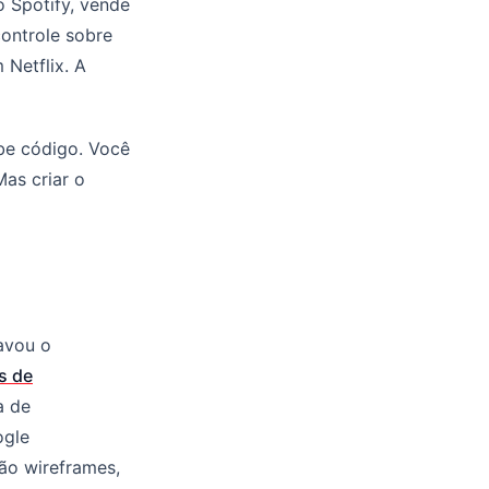
o Spotify, vende
ontrole sobre
 Netflix. A
abe código. Você
Mas criar o
ravou o
s de
a de
ogle
ão wireframes,