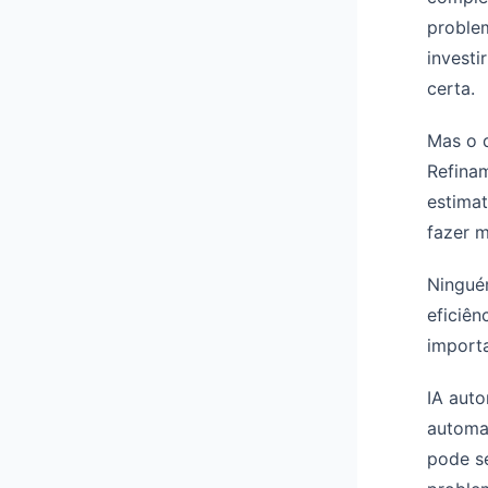
problem
investi
certa.
Mas o q
Refinam
estimat
fazer m
Ningué
eficiên
importa
IA auto
automat
pode se