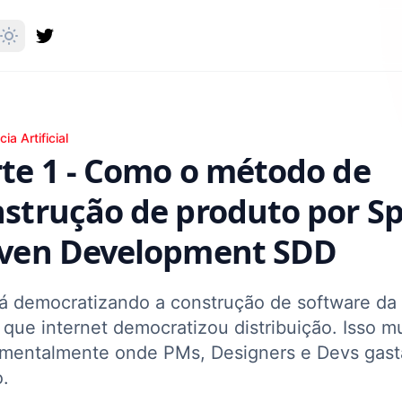
1 - Como o método de construção de produto por Spec-Dr
cia Artificial
te 1 - Como o método de
strução de produto por Sp
iven Development SDD
tá democratizando a construção de software d
 que internet democratizou distribuição. Isso m
mentalmente onde PMs, Designers e Devs gas
.