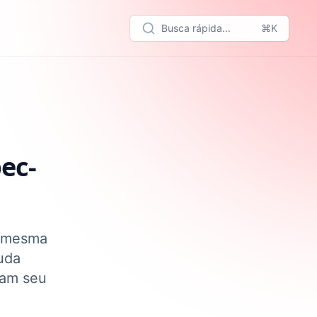
Busca rápida...
⌘K
iven Development SDD
ec-
a mesma
uda
tam seu