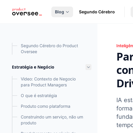
nteúdo principal
Blog
Segundo Cérebro
Parte 
Segundo Cérebro do Product
Inteligên
Oversee
Par
con
Estratégia e Negócio
Dr
Video: Contexto de Negocio
para Product Managers
O que é estratégia
IA es
Produto como plataforma
forma
funda
Construindo um serviço, não um
produto
tempo