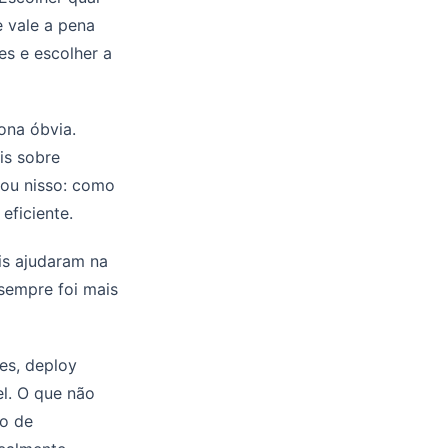
e vale a pena
es e escolher a
ona óbvia.
is sobre
cou nisso: como
eficiente.
is ajudaram na
a sempre foi mais
es, deploy
el. O que não
ão de