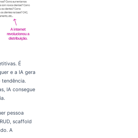
itivas. É
uer e a IA gera
 tendência.
as, IA consegue
a.
uer pessoa
CRUD, scaffold
ado. A