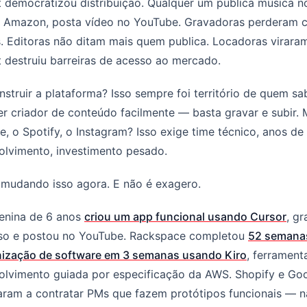
t democratizou distribuição. Qualquer um publica música n
na Amazon, posta vídeo no YouTube. Gravadoras perderam c
s. Editoras não ditam mais quem publica. Locadoras viraram
t destruiu barreiras de acesso ao mercado.
struir a plataforma? Isso sempre foi território de quem s
r criador de conteúdo facilmente — basta gravar e subir. 
, o Spotify, o Instagram? Isso exige time técnico, anos de
olvimento, investimento pesado.
 mudando isso agora. E não é exagero.
nina de 6 anos
criou um app funcional usando Cursor
, g
so e postou no YouTube. Rackspace completou
52 semana
ização de software em 3 semanas usando Kiro
, ferrament
olvimento guiada por especificação da AWS. Shopify e Go
ram a contratar PMs que fazem protótipos funcionais — n