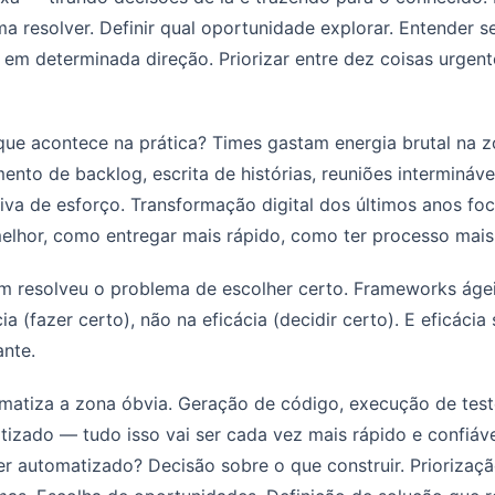
a resolver. Definir qual oportunidade explorar. Entender s
r em determinada direção. Priorizar entre dez coisas urgent
ue acontece na prática? Times gastam energia brutal na z
ento de backlog, escrita de histórias, reuniões intermináve
iva de esforço. Transformação digital dos últimos anos fo
elhor, como entregar mais rápido, como ter processo mais 
m resolveu o problema de escolher certo. Frameworks áge
cia (fazer certo), não na eficácia (decidir certo). E eficáci
nte.
matiza a zona óbvia. Geração de código, execução de test
izado — tudo isso vai ser cada vez mais rápido e confiáv
r automatizado? Decisão sobre o que construir. Priorizaç