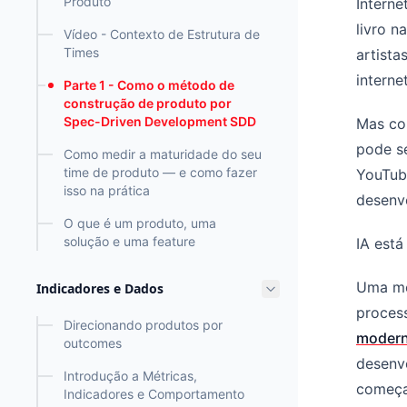
Produto
Interne
livro 
Vídeo - Contexto de Estrutura de
Times
artista
interne
Parte 1 - Como o método de
construção de produto por
Spec-Driven Development SDD
Mas con
pode se
Como medir a maturidade do seu
time de produto — e como fazer
YouTube
isso na prática
desenv
O que é um produto, uma
solução e uma feature
IA está
Uma me
Indicadores e Dados
proces
Direcionando produtos por
modern
outcomes
desenv
Introdução a Métricas,
começa
Indicadores e Comportamento