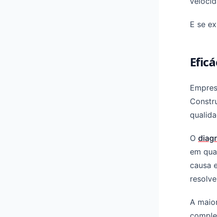
velocid
E se ex
Efic
Empres
Constru
qualida
O
diag
em qua
causa e
resolv
A maior
complex