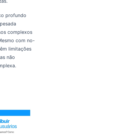
tas.
ico profundo
 pesada
ssos complexos
. Mesmo com no-
têm limitações
mas não
mplexa.