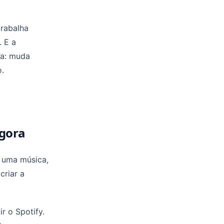
trabalha
. E a
da: muda
.
agora
a uma música,
criar a
r o Spotify.