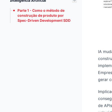
Inteligência Artificial
Parte 1 - Como o método de
construção de produto por
Spec-Driven Development SDD
IA muda
constru
implem
Empres
gerar c
Implica
consegu
de API