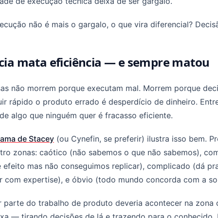
ade de execução técnica deixa de ser gargalo.
ecução não é mais o gargalo, o que vira diferencial? Decis
ácia mata eficiência — e sempre matou
as não morrem porque executam mal. Morrem porque deci
ir rápido o produto errado é desperdício de dinheiro. Ent
de algo que ninguém quer é fracasso eficiente.
rama de Stacey
(ou Cynefin, se preferir) ilustra isso bem. 
tro zonas: caótico (não sabemos o que não sabemos), co
 efeito mas não conseguimos replicar), complicado (dá pra
er com expertise), e óbvio (todo mundo concorda com a so
 parte do trabalho de produto deveria acontecer na zona 
a — tirando decisões de lá e trazendo para o conhecido. 