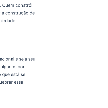
. Quem constrói
ar a construção de
ciedade.
cional e seja seu
vulgados por
 que está se
uebrar essa