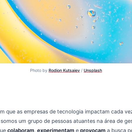
Photo by 
Rodion Kutsaiev
 / 
Unsplash
rsee
 que as empresas de tecnologia impactam cada vez
s somos um grupo de pessoas atuantes na área de ge
que
colaboram
,
experimentam
e
provocam
a busca p