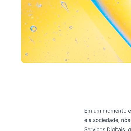
Sobre o Product Ove
Em um momento em
e a sociedade, nó
Serviços Digitais, 