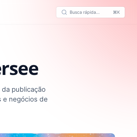
Busca rápida...
⌘K
ersee
 da publicação
s e negócios de