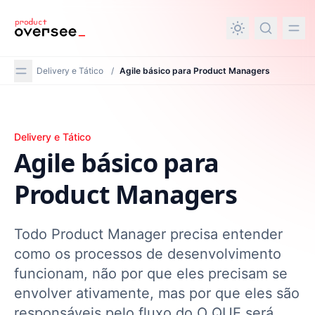
nteúdo principal
Delivery e Tático
/
Agile básico para Product Managers
Agile básico para Product Managers
Delivery e Tático
Agile básico para
Product Managers
Todo Product Manager precisa entender
como os processos de desenvolvimento
funcionam, não por que eles precisam se
envolver ativamente, mas por que eles são
responsáveis pelo fluxo do O QUE será