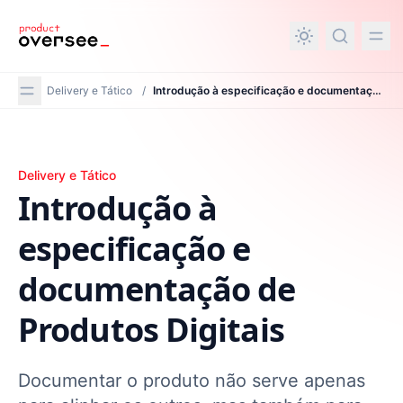
nteúdo principal
Delivery e Tático
/
Introdução à especificação e documentação de Produtos Digitais
Introdução à especificação e documentação de Produtos
Delivery e Tático
Introdução à
especificação e
documentação de
Produtos Digitais
Documentar o produto não serve apenas