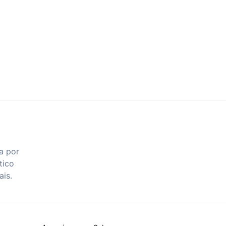
a por
tico
ais.