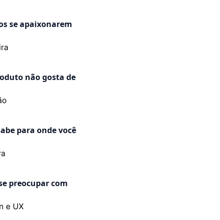
ros se apaixonarem
ira
roduto não gosta de
ão
sabe para onde você
ra
 se preocupar com
n e UX