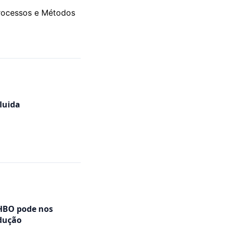
rocessos e Métodos
luida
 HBO pode nos
odução