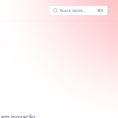
Busca rápida...
⌘K
a em inovação,