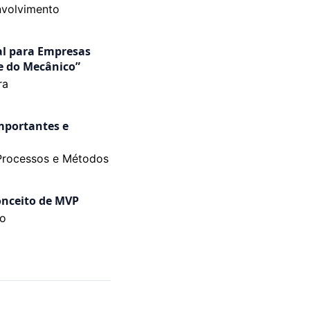
volvimento
al para Empresas
e do Mecânico”
ra
mportantes e
Processos e Métodos
onceito de MVP
ão