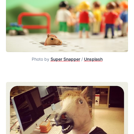
Photo by
Super Snapper
/
Unsplash
Porque o GoHorse mata o conceito de MVP