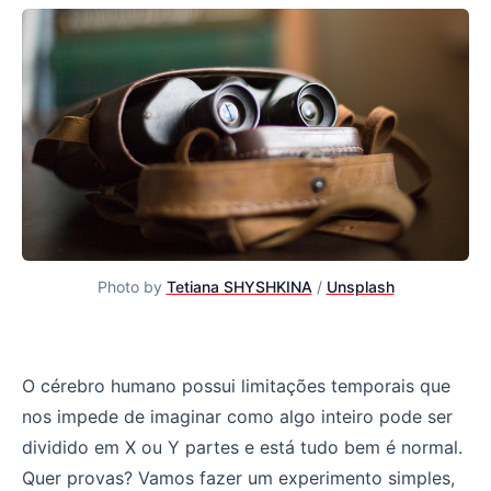
Photo by
Tetiana SHYSHKINA
/
Unsplash
O mínimo depende de quem vê
O cérebro humano possui limitações temporais que
nos impede de imaginar como algo inteiro pode ser
dividido em X ou Y partes e está tudo bem é normal.
Quer provas? Vamos fazer um experimento simples,