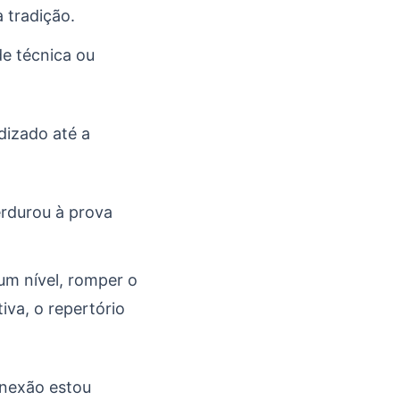
 tradição.
e técnica ou
izado até a
rdurou à prova
m nível, romper o
iva, o repertório
onexão estou