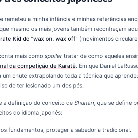
e remeteu a minha infância e minhas referências enq
que mesmo os mais jovens também reconheçam aqui
rate Kid do "wax on, wax off"
(movimentos circulares
conta mais como
spoiler
tratar de como aqueles ens
final da competição de Karatê
. Em que Daniel LaRus
sa um chute extrapolando toda a técnica que aprend
crise de ter lesionado um dos pés.
e a definição do conceito de
Shuhari
, que se define 
eitos do idioma japonês:
 os fundamentos, proteger a sabedoria tradicional.