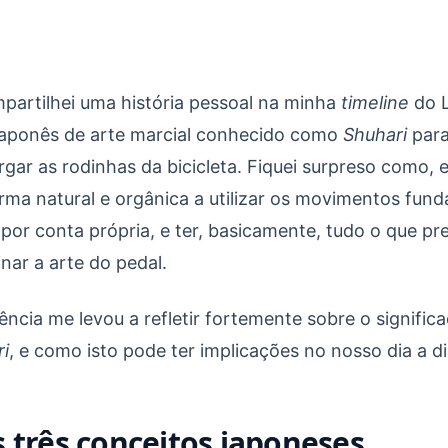
 frameworks
artilhei uma história pessoal na minha
timeline
do L
o japonês de arte marcial conhecido como
Shuhari
para
largar as rodinhas da bicicleta. Fiquei surpreso como
rma natural e orgânica a utilizar os movimentos fun
 por conta própria, e ter, basicamente, tudo o que pre
nar a arte do pedal.
ência me levou a refletir fortemente sobre o signific
i
, e como isto pode ter implicações no nosso dia a d
s três conceitos japoneses