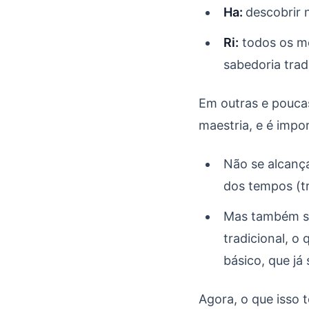
Ha:
descobrir 
Ri:
todos os mo
sabedoria trad
Em outras e pouca
maestria, e é impo
Não se alcanç
dos tempos (tr
Mas também só
tradicional, o
básico, que já
Agora, o que isso