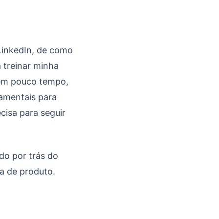
inkedIn, de como
 treinar minha
, em pouco tempo,
damentais para
cisa para seguir
ado por trás do
ia de produto.