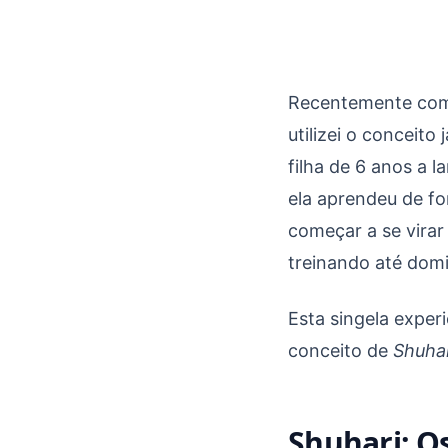
Shuhari e o valor de
Recentemente comp
utilizei o conceit
filha de 6 anos a 
ela aprendeu de fo
começar a se virar
treinando até domi
Esta singela experi
conceito de
Shuhar
Shuhari: O