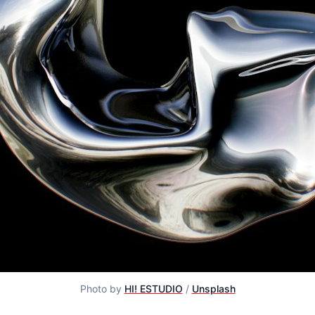
Photo by
HI! ESTUDIO
/
Unsplash