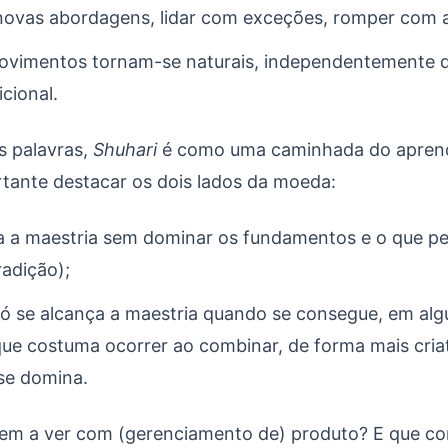
novas abordagens, lidar com exceções, romper com a
vimentos tornam-se naturais, independentemente d
icional.
s palavras,
Shuhari
é como uma caminhada do aprend
rtante destacar os dois lados da moeda:
a a maestria sem dominar os fundamentos e o que pe
adição);
 se alcança a maestria quando se consegue, em algu
 que costuma ocorrer ao combinar, de forma mais criat
 se domina.
 tem a ver com (gerenciamento de) produto? E que c