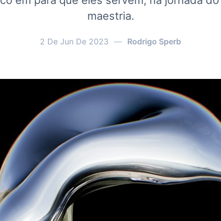
co em para quê eles servem, na jornada do
maestria.
2 De Jun De 2023
—
Rodrigo Sperb