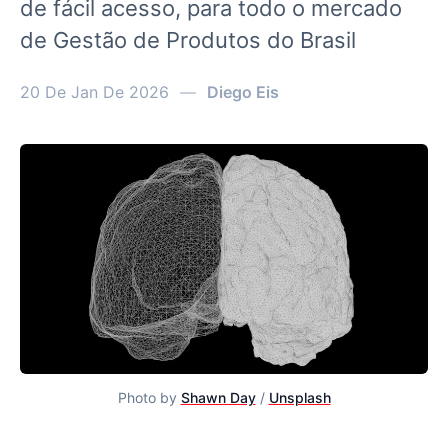
de fácil acesso, para todo o mercado
de Gestão de Produtos do Brasil
20 De Jan De 2026
—
Diego Eis
Photo by 
Shawn Day
 / 
Unsplash