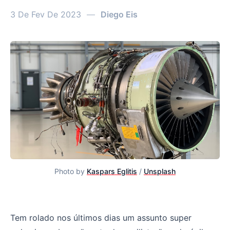
3 De Fev De 2023
—
Diego Eis
Photo by
Kaspars Eglitis
/
Unsplash
Processo é potencializador, não o resultado final. Meu 
Tem rolado nos últimos dias um assunto super