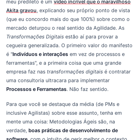
meu predileto é um
vídeo incrível que o maravilhoso
Akita gravou
, explicando seu próprio ponto de vista
(que eu concordo mais do que 100%) sobre como o
mercado deturpou o real sentido da Agilidade. As
Transformações Digitais
estão aí para provar a
cegueira generalizada. O primeiro valor do manifesto
é "
Indivíduos e interações
em vez de processos e
ferramentas", e a primeira coisa que uma grande
empresa faz nas
transformações digitais
é contratar
uma consultoria ultracara para implementar
Processos e Ferramentas
. Não faz sentido.
Para que você se destaque da média (de PMs e
inclusive Agilistas) sobre esse assunto, tenha em
mente uma coisa: Metodologias Ágeis são, na
verdade,
boas práticas de desenvolvimento de
software
, com o intuito de gerir melhor o contexto