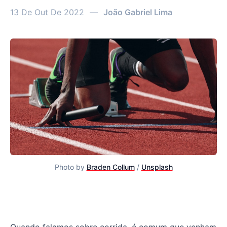
13 De Out De 2022
—
João Gabriel Lima
Photo by
Braden Collum
/
Unsplash
O que a corrida pode ensinar sobre gestão de produto di
Quando falamos sobre corrida, é comum que venham