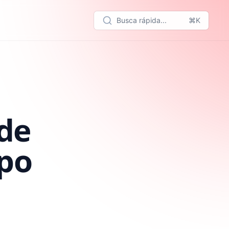
Busca rápida...
⌘K
 de
mpo