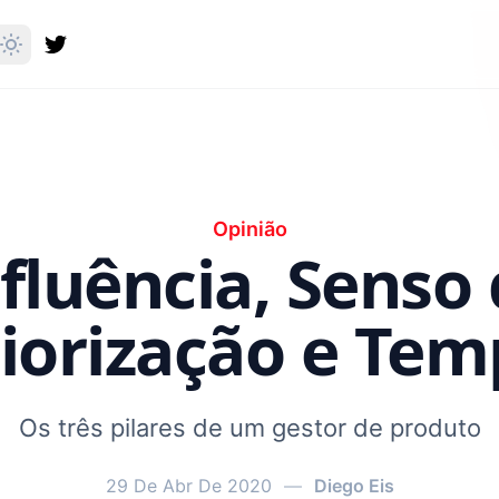
Opinião
fluência, Senso
iorização e Te
Os três pilares de um gestor de produto
29 De Abr De 2020
—
Diego Eis