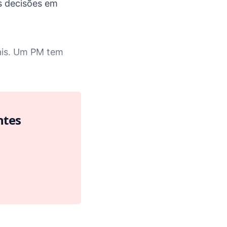
s decisões em
ais. Um PM tem
ntes