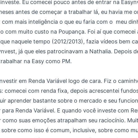
 Priorização e Tempo
 investe. Eu comecei pouco antes de entrar na Easynv
meses antes de começar a trabalhar lá, eu havia me 
 com mais inteligência o que eu faria com o meu dinh
o com muito custo na Poupança. Foi aí que comecei a 
, que naquele tempo (2012/2013), fazia vídeos bem cas
nvest, já que eles patrocinavam a Nathalia. Depois d
trabalhar na Easy como PM.
nvestir em Renda Variável logo de cara. Fiz o cami
s: comecei com renda fixa, depois acrescentei fundo
uir aprender bastante sobre o mercado e seu funcio
r para Renda Variável. E quando você investe com Re
 como suas emoções atrapalham seu raciocínio. Muit
m sobre como isso é comum, inclusive, sobre como mu