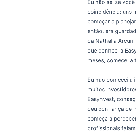
Influência, Senso de
Eu não sei se você
coincidência: uns 
começar a planejar
então, era guardad
da Nathalia Arcuri
que conheci a Easy
meses, comecei a 
Eu não comecei a i
muitos investidore
Easynvest, conseg
deu confiança de i
começa a perceber
profissionais fala