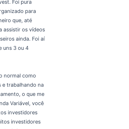
est. Foi pura
organizado para
eiro que, até
assistir os vídeos
eiros ainda. Foi aí
e uns 3 ou 4
nho normal como
s e trabalhando na
namento, o que me
nda Variável, você
os investidores
itos investidores