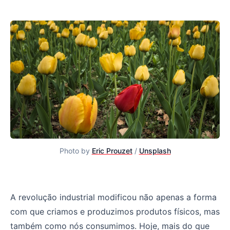
Photo by
Eric Prouzet
/
Unsplash
Disfunções da Web e Produtos Digitais
A revolução industrial modificou não apenas a forma
com que criamos e produzimos produtos físicos, mas
também como nós consumimos. Hoje, mais do que