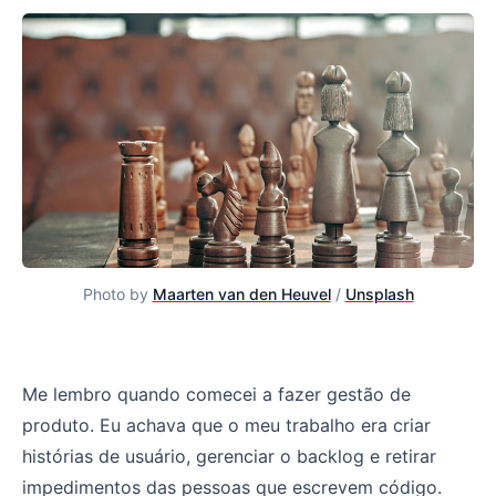
Photo by
Maarten van den Heuvel
/
Unsplash
A melhor definição de Gestão de Produto que eu vi por a
Me lembro quando comecei a fazer gestão de
produto. Eu achava que o meu trabalho era criar
histórias de usuário, gerenciar o backlog e retirar
impedimentos das pessoas que escrevem código.