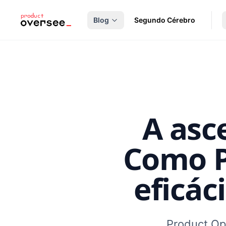
nteúdo principal
Blog
Segundo Cérebro
A asc
Como P
eficác
Product Op