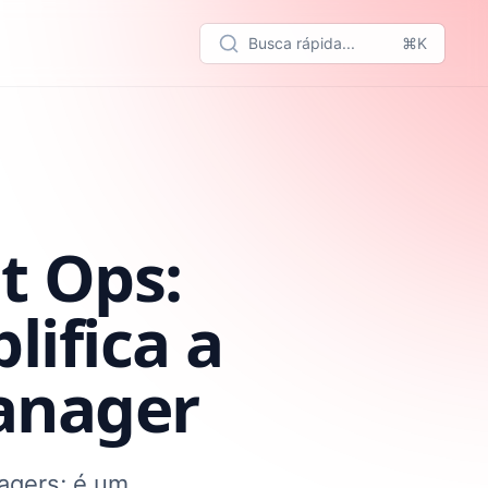
Busca rápida...
⌘K
t Ops:
ifica a
Manager
agers; é um