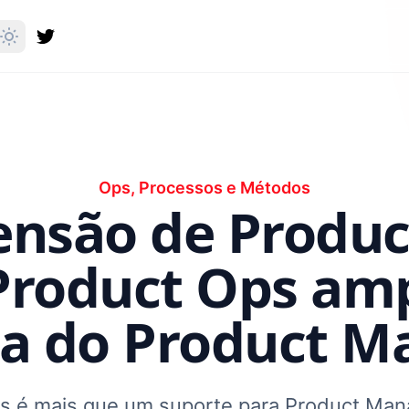
Ops, Processos e Métodos
ensão de Produc
roduct Ops ampl
ia do Product 
s é mais que um suporte para Product Man