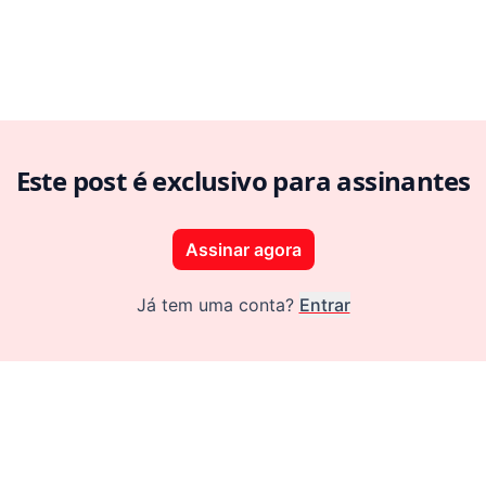
ct Ops: Como Product Ops amplifica a eficácia do Product
Este post é exclusivo para assinantes
Assinar agora
Já tem uma conta?
Entrar