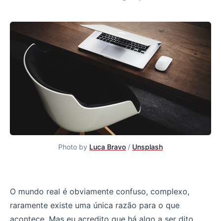
Photo by
Luca Bravo
/
Unsplash
Uma perspectiva sobre os recentes layoffs em tecnologi
O mundo real é obviamente confuso, complexo,
raramente existe uma única razão para o que
acontece. Mas eu acredito que há algo a ser dito,