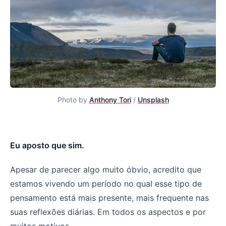
Photo by 
Anthony Tori
 / 
Unsplash
Tá refletindo sobre sua vida, né?
Eu aposto que sim.
Apesar de parecer algo muito óbvio, acredito que
estamos vivendo um período no qual esse tipo de
pensamento está mais presente, mais frequente nas
suas reflexões diárias. Em todos os aspectos e por
muitos motivos.