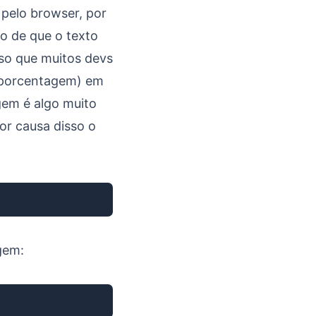
 pelo browser, por
o de que o texto
sso que muitos devs
 (porcentagem) em
gem é algo muito
or causa disso o
Copiar
gem:
Copiar