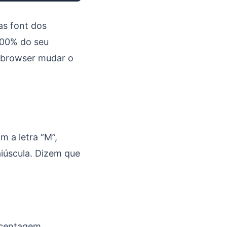
as font dos
100% do seu
o browser mudar o
 a letra “M”,
iúscula. Dizem que
rcentagem.