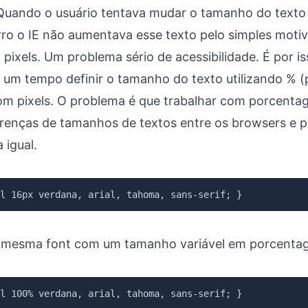
 Quando o usuário tentava mudar o tamanho do texto
ro o IE não aumentava esse texto pelo simples motiv
 pixels. Um problema sério de acessibilidade. É por i
e um tempo definir o tamanho do texto utilizando %
om pixels. O problema é que trabalhar com porcenta
ferenças de tamanhos de textos entre os browsers e p
 igual.
l 16px verdana
,
 arial
,
 tahoma
,
 sans-serif
;
}
a mesma font com um tamanho variável em porcenta
l 100% verdana
,
 arial
,
 tahoma
,
 sans-serif
;
}