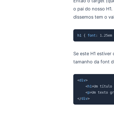
Então o target (q
o pai do nosso H1.
dissemos tem o val
h1
{
font
:
 1.25em 
Se este H1 estiver
tamanho da font d
<
div
>
<
h1
>
Um título 
<
p
>
Um texto gr
</
div
>