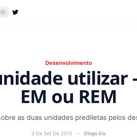
Desenvolvimento
nidade utilizar –
EM ou REM
obre as duas unidades prediletas pelos d
3 De Set De 2012
—
Diego Eis