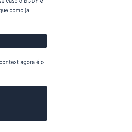
sse caso o BODY é
 que como já
Copiar
 context agora é o
Copiar