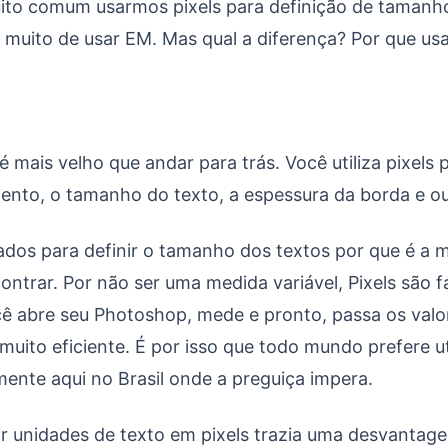
 – Pixel, EM ou REM
uito comum usarmos pixels para definição de tamanho
a muito de usar EM. Mas qual a diferença? Por que us
 mais velho que andar para trás. Você utiliza pixels p
ento, o tamanho do texto, a espessura da borda e ou
izados para definir o tamanho dos textos por que é a 
ntrar. Por não ser uma medida variável, Pixels são fá
cê abre seu Photoshop, mede e pronto, passa os val
muito eficiente. É por isso que todo mundo prefere uti
lmente aqui no Brasil onde a preguiça impera.
ir unidades de texto em pixels trazia uma desvantag