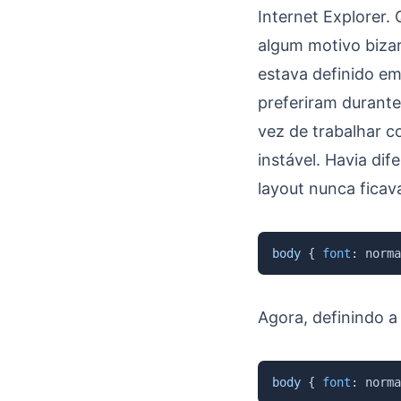
Internet Explorer.
algum motivo bizar
estava definido em
preferiram durant
vez de trabalhar c
instável. Havia di
layout nunca ficava
body
{
font
:
 norma
Agora, definindo 
body
{
font
:
 norma