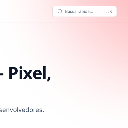
Busca rápida...
⌘K
 Pixel,
esenvolvedores.