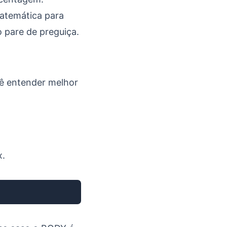
matemática para
 pare de preguiça.
cê entender melhor
x.
Copiar