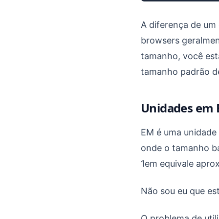
A diferença de um
browsers geralment
tamanho, você está
tamanho padrão de 
Unidades em
EM é uma unidade d
onde o tamanho ba
1em equivale apro
Não sou eu que est
O problema de util