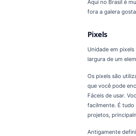
Qual unidade utilizar
Aqui no Brasil é m
fora a galera gost
Pixels
Unidade em pixels é
largura de um elem
Os pixels são util
que você pode enco
Fáceis de usar. Vo
facilmente. É tudo 
projetos, principa
Antigamente defin