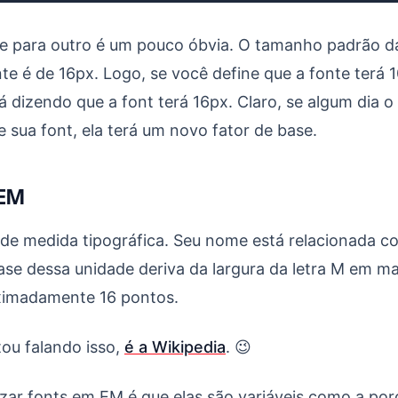
 e para outro é um pouco óbvia. O tamanho padrão d
e é de 16px. Logo, se você define que a fonte terá 
 dizendo que a font terá 16px. Claro, se algum dia 
sua font, ela terá um novo fator de base.
 EM
e medida tipográfica. Seu nome está relacionada com
se dessa unidade deriva da largura da letra M em ma
ximadamente 16 pontos.
ou falando isso,
é a Wikipedia
. 😉
izar fonts em EM é que elas são variáveis como a po