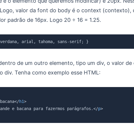
ue é o elemento que queremos modificar) é 20px. Ne
 Logo, valor da font do body é o context (contexto),
or padrão de 16px. Logo 20 ÷ 16 = 1.25.
verdana
,
 arial
,
 tahoma
,
 sans-serif
;
}
 dentro de um outro elemento, tipo um div, o valor de
o div. Tenha como exemplo esse HTML:
bacana
</
h1
>
ande e bacana para fazermos parágrafos.
</
p
>