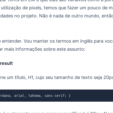
utilização de pixels, temos que fazer um pouco de 
idades no projeto. Não é nada de outro mundo, então
de entender. Vou manter os termos em inglês para vo
ar mais informações sobre este assunto:
 result
e um título, H1, cujo seu tamanho de texto seja 20p
rdana
,
 arial
,
 tahoma
,
 sans-serif
;
}