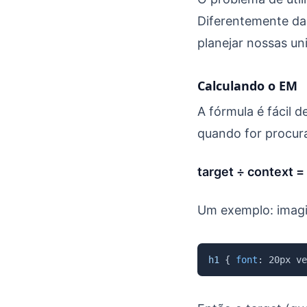
Diferentemente da 
planejar nossas un
Calculando o EM
A fórmula é fácil 
quando for procur
target ÷ context =
Um exemplo: imagin
h1
{
font
:
 20px ve