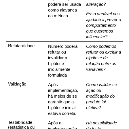
poderá ser usada 
alteração?
como alavanca 
Essa variável nos 
da métrica
ajudaria a prever o 
comportamento 
que queremos 
influenciar?
Refutabilidade
Número poderá 
Como podemos 
refutar ou 
refutar ou excluir a 
invalidar a 
hipótese de 
hipótese 
relação entre as 
inicialmente 
variáveis?
formulada
Validação
Após 
Como validar se 
implementação, 
ação ou 
há meios de se 
modificação do 
garantir que a 
produto foi 
hipótese inicial 
efetiva?
estava correta.
Testabilidade 
Após a 
Há possibilidade 
(estatística ou 
implementação, 
de teste 