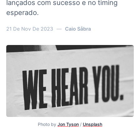
lançados com sucesso e no timing
esperado.
21 De Nov De 2023
—
Caio Såbra
Photo by 
Jon Tyson
 / 
Unsplash