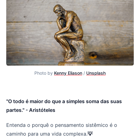
Photo by
Kenny Eliason
/
Unsplash
O que Aristóteles nos ensina sobre o Pensamento Sistê
"O todo é maior do que a simples soma das suas
partes." - Aristóteles
Entenda o porquê o pensamento sistêmico é o
caminho para uma vida complexa.
💡