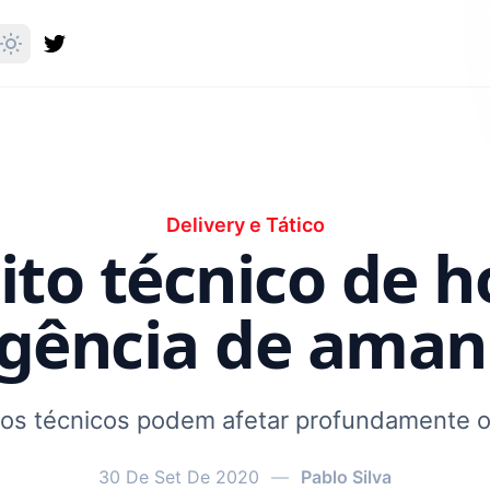
Delivery e Tático
to técnico de ho
gência de ama
tos técnicos podem afetar profundamente o
30 De Set De 2020
—
Pablo Silva