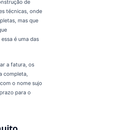
onstrução de
es técnicas, onde
mpletas, mas que
que
E essa é uma das
r a fatura, os
a completa,
r com o nome sujo
 prazo para o
muito