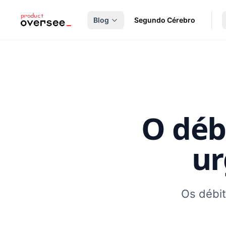
nteúdo principal
Blog
Segundo Cérebro
O débi
ur
Os débi