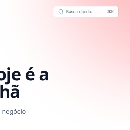
Busca rápida...
⌘K
je é a
nhã
 negócio