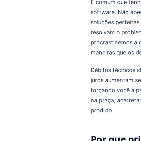
O débito técnico de 
É comum que tenha
software. Não ape
soluções perfeitas
resolvam o proble
procrastinemos a c
maneiras que os d
Débitos técnicos s
juros aumentam se
forçando você a pa
na praça, acarreta
produto.
Por que pri