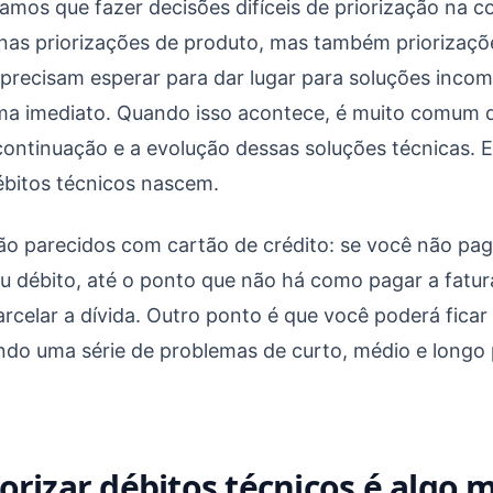
hoje é a urgência de amanhã
mos que fazer decisões difíceis de priorização na c
nas priorizações de produto, mas também priorizaçõ
 precisam esperar para dar lugar para soluções inco
ma imediato. Quando isso acontece, é muito comum 
ontinuação e a evolução dessas soluções técnicas. 
ébitos técnicos nascem.
ão parecidos com cartão de crédito: se você não paga
u débito, até o ponto que não há como pagar a fatur
rcelar a dívida. Outro ponto é que você poderá fica
ndo uma série de problemas de curto, médio e longo
orizar débitos técnicos é algo 