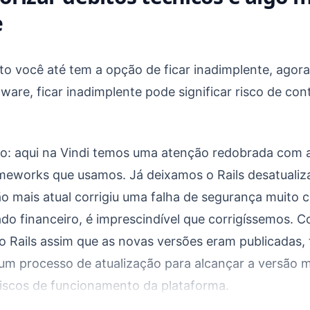
e
to você até tem a opção de ficar inadimplente, agor
ware, ficar inadimplente pode significar risco de con
o: aqui na Vindi temos uma atenção redobrada com a
meworks que usamos. Já deixamos o Rails desatualiz
 mais atual corrigiu uma falha de segurança muito cr
o financeiro, é imprescindível que corrigíssemos. 
r o Rails assim que as novas versões eram publicadas,
m processo de atualização para alcançar a versão m
 riscos de funcionamento da plataforma.