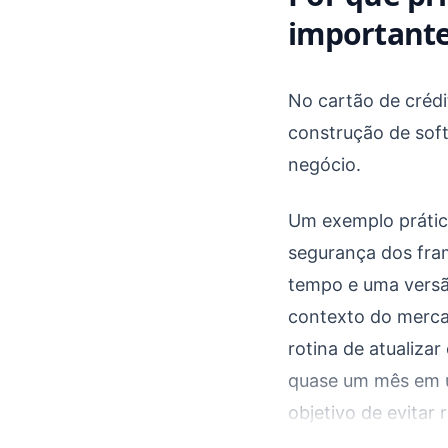
important
No cartão de crédi
construção de soft
negócio.
Um exemplo prátic
segurança dos fra
tempo e uma versão
contexto do mercad
rotina de atualiza
quase um mês em u
objetivo de evitar