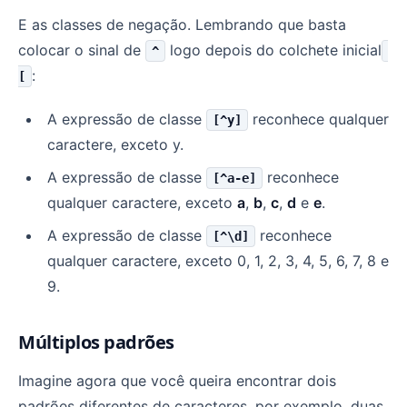
E as classes de negação. Lembrando que basta
colocar o sinal de
logo depois do colchete inicial
^
:
[
A expressão de classe
reconhece qualquer
[^y]
caractere, exceto y.
A expressão de classe
reconhece
[^a-e]
qualquer caractere, exceto
a
,
b
,
c
,
d
e
e
.
A expressão de classe
reconhece
[^\d]
qualquer caractere, exceto 0, 1, 2, 3, 4, 5, 6, 7, 8 e
9.
Múltiplos padrões
Imagine agora que você queira encontrar dois
padrões diferentes de caracteres, por exemplo, duas