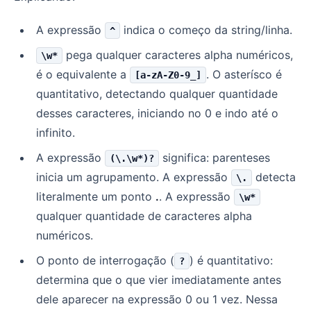
A expressão
indica o começo da string/linha.
^
pega qualquer caracteres alpha numéricos,
\w*
é o equivalente a
. O asterísco é
[a-zA-Z0-9_]
quantitativo, detectando qualquer quantidade
desses caracteres, iniciando no 0 e indo até o
infinito.
A expressão
significa: parenteses
(\.\w*)?
inicia um agrupamento. A expressão
detecta
\.
literalmente um ponto
.
. A expressão
\w*
qualquer quantidade de caracteres alpha
numéricos.
O ponto de interrogação (
) é quantitativo:
?
determina que o que vier imediatamente antes
dele aparecer na expressão 0 ou 1 vez. Nessa