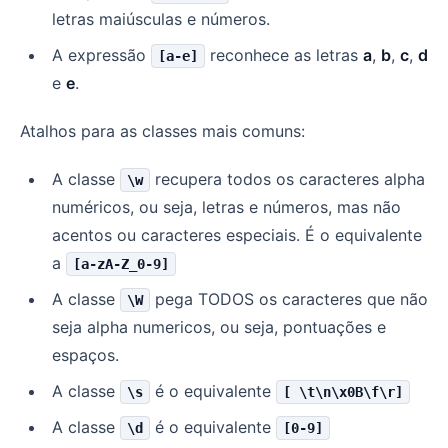
letras maiúsculas e números.
A expressão
reconhece as letras
a
,
b
,
c
,
d
[a-e]
e
e
.
Atalhos para as classes mais comuns:
A classe
recupera todos os caracteres alpha
\w
numéricos, ou seja, letras e números, mas não
acentos ou caracteres especiais. É o equivalente
a
[a-zA-Z_0-9]
A classe
pega TODOS os caracteres que não
\W
seja alpha numericos, ou seja, pontuações e
espaços.
A classe
é o equivalente
\s
[ \t\n\x0B\f\r]
A classe
é o equivalente
\d
[0-9]