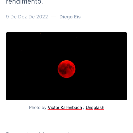
rendimento.
9 De Dez De 2022
—
Diego Eis
Photo by
Victor Kallenbach
/
Unsplash