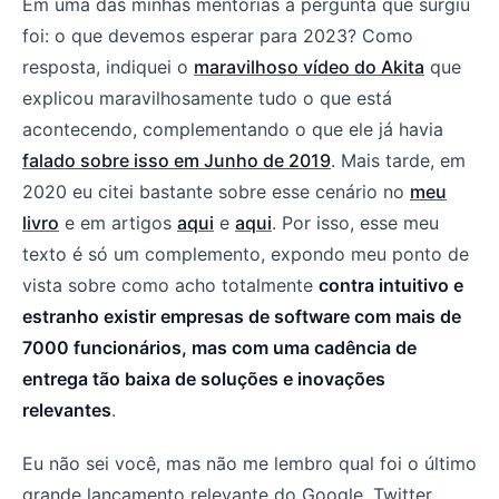
As empresas querem escala e isso muda tudo no merca
Em uma das minhas mentorias a pergunta que surgiu
foi: o que devemos esperar para 2023? Como
resposta, indiquei o
maravilhoso vídeo do Akita
que
explicou maravilhosamente tudo o que está
acontecendo, complementando o que ele já havia
falado sobre isso em Junho de 2019
. Mais tarde, em
2020 eu citei bastante sobre esse cenário no
meu
livro
e em artigos
aqui
e
aqui
. Por isso, esse meu
texto é só um complemento, expondo meu ponto de
vista sobre como acho totalmente
contra intuitivo e
estranho existir empresas de software com mais de
7000 funcionários, mas com uma cadência de
entrega tão baixa de soluções e inovações
relevantes
.
Eu não sei você, mas não me lembro qual foi o último
grande lançamento relevante do Google, Twitter,