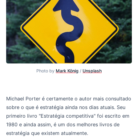
Photo by
Mark König
/
Unsplash
Melhores livros de estratégia que já li
Michael Porter é certamente o autor mais consultado
sobre o que é estratégia ainda nos dias atuais. Seu
primeiro livro "Estratégia competitiva" foi escrito em
1980 e ainda assim, é um dos melhores livros de
estratégia que existem atualmente.