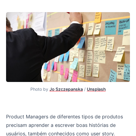
Photo by
Jo Szczepanska
/
Unsplash
Histórias e seus erros mais comuns
Product Managers de diferentes tipos de produtos
precisam aprender a escrever boas histórias de
usuários, também conhecidos como user story.