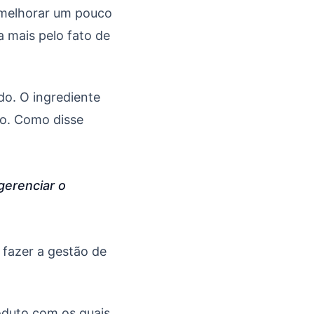
 melhorar um pouco
 mais pelo fato de
do. O ingrediente
po. Como disse
gerenciar o
 fazer a gestão de
oduto com os quais