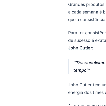
Grandes produtos 
a cada semana é be
que a consistência 
Para ter consistên
de sucesso é exat
John Cutler
:
“Desenvolvimen
tempo”
John Cutler tem um
energia dos times
A forma como eu g