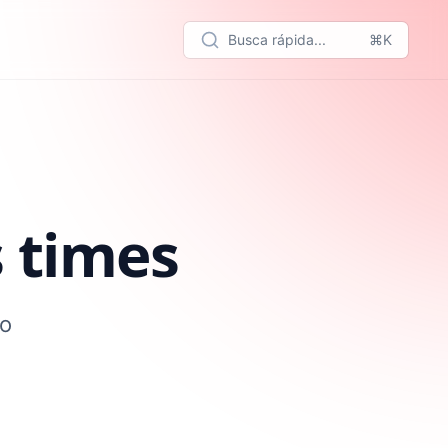
Busca rápida...
⌘K
 times
po