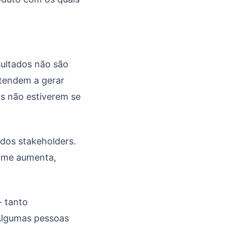
sultados não são
 tendem a gerar
as não estiverem se
 dos stakeholders.
time aumenta,
- tanto
 Algumas pessoas