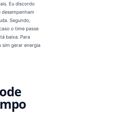
is. Eu discordo
que desempenham
juda. Segundo,
 caso o time passe
tá baixa. Para
 sim gerar energia
pode
tempo