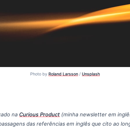
Photo by
Roland Larsson
/
Unsplash
os times
icado na
Curious Product
(minha newsletter em inglês
passagens das referências em inglês que cito ao lon