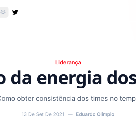
Liderança
o da energia dos
omo obter consistência dos times no tem
13 De Set De 2021
—
Eduardo Olimpio