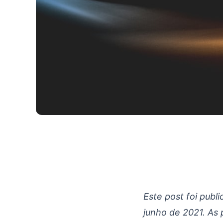
Gestão da energia d
Este post foi publ
junho de 2021. As 