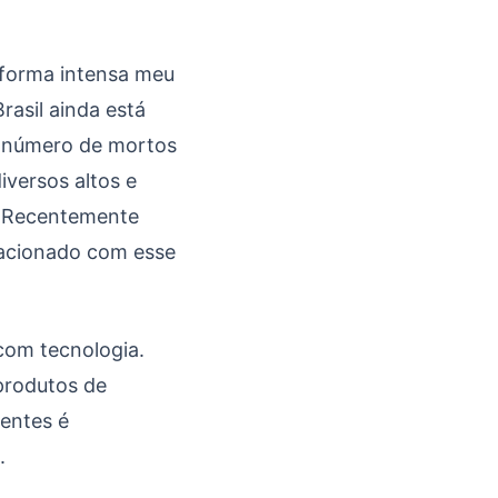
 forma intensa meu
rasil ainda está
 o número de mortos
versos altos e
. Recentemente
elacionado com esse
com tecnologia.
 produtos de
lentes é
.