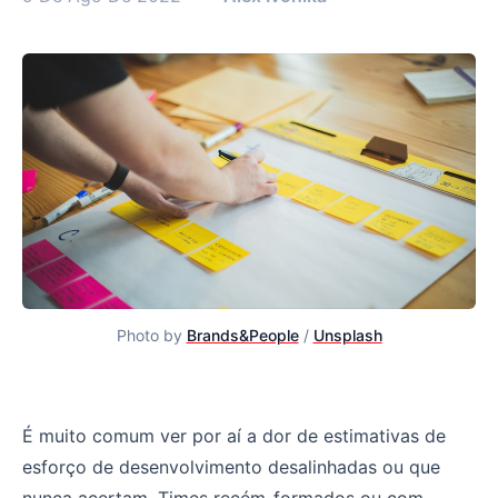
Photo by
Brands&People
/
Unsplash
Framework para criar um modelo de estimativas de esfo
É muito comum ver por aí a dor de estimativas de
esforço de desenvolvimento desalinhadas ou que
nunca acertam. Times recém-formados ou com