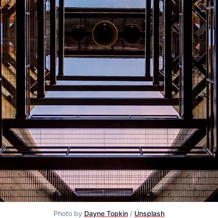
Photo by 
Dayne Topkin
 / 
Unsplash