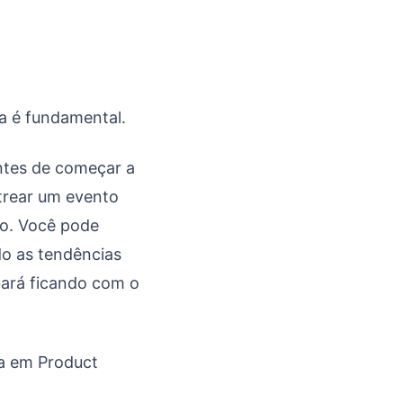
a é fundamental.
ntes de começar a
trear um evento
lo. Você pode
do as tendências
bará ficando com o
ra em Product