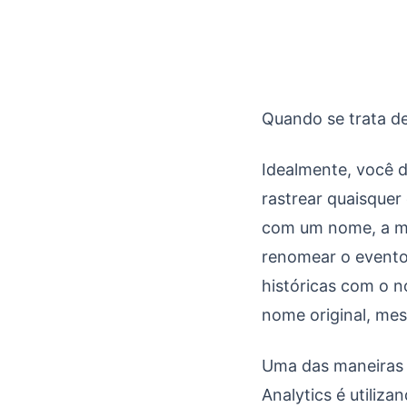
Explorando o Frame
Quando se trata de
Idealmente, você 
rastrear quaisque
com um nome, a ma
renomear o evento 
históricas com o 
nome original, mes
Uma das maneiras 
Analytics é utili