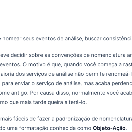
work Objeto-Ação na Nomenclatura de Dados
 nomear seus eventos de análise, buscar consistênci
deve decidir sobre as convenções de nomenclatura a
r eventos. O motivo é que, quando você começa a ras
ioria dos serviços de análise não permite renomeá-
para enviar o serviço de análise, mas acaba perden
nome antigo. Por causa disso, normalmente você aca
mo que mais tarde queira alterá-lo.
mais fáceis de fazer a padronização de nomenclatu
zando uma formatação conhecida como
Objeto-Ação
.