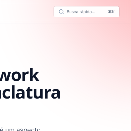
Busca rápida...
⌘K
ework
clatura
 é um aspecto