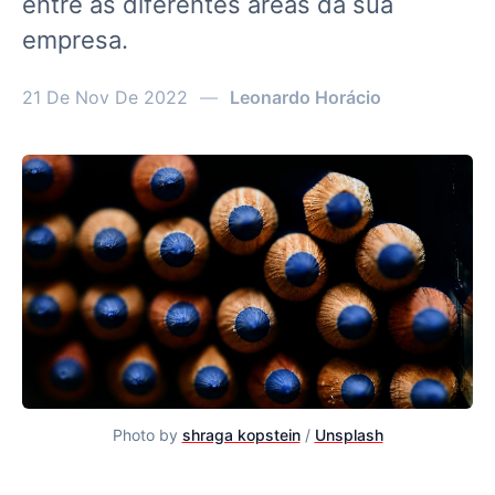
entre as diferentes áreas da sua
empresa.
21 De Nov De 2022
—
Leonardo Horácio
Photo by
shraga kopstein
/
Unsplash