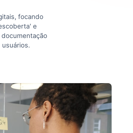
itais, focando
escoberta' e
 A documentação
 usuários.