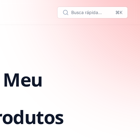
Busca rápida...
⌘K
: Meu
rodutos