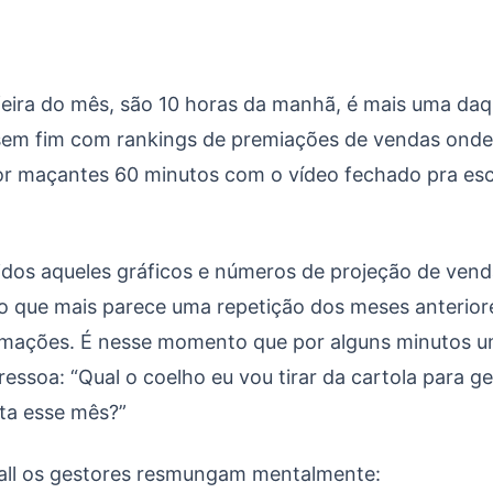
 a lógica de Vendas para empresas B2B
eira do mês, são 10 horas da manhã, é mais uma daq
 sem fim com rankings de premiações de vendas ond
r maçantes 60 minutos com o vídeo fechado pra esc
dos aqueles gráficos e números de projeção de vend
que mais parece uma repetição dos meses anterior
rmações. É nesse momento que por alguns minutos 
ressoa: “Qual o coelho eu vou tirar da cartola para g
ta esse mês?”
call os gestores resmungam mentalmente: