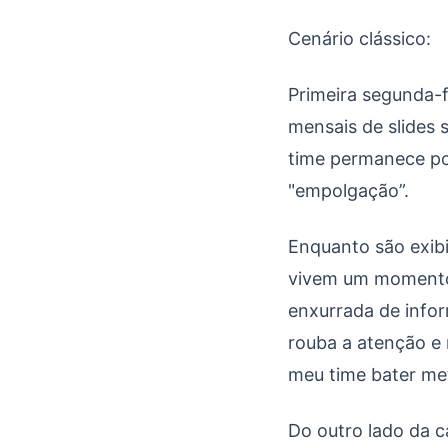
Coelhos na Cartola e
Cenário clássico:
Primeira segunda-f
mensais de slides
time permanece po
"empolgação”.
Enquanto são exibi
vivem um momento 
enxurrada de info
rouba a atenção e 
meu time bater me
Do outro lado da 