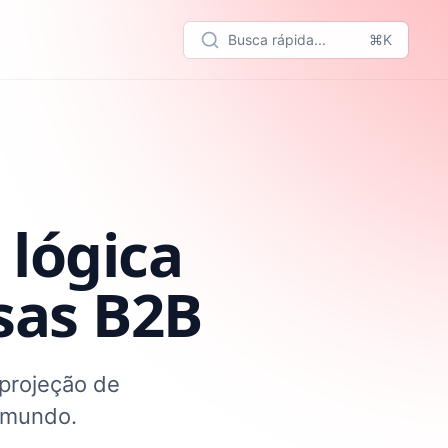
Busca rápida...
⌘K
 lógica
sas B2B
projeção de
 mundo.