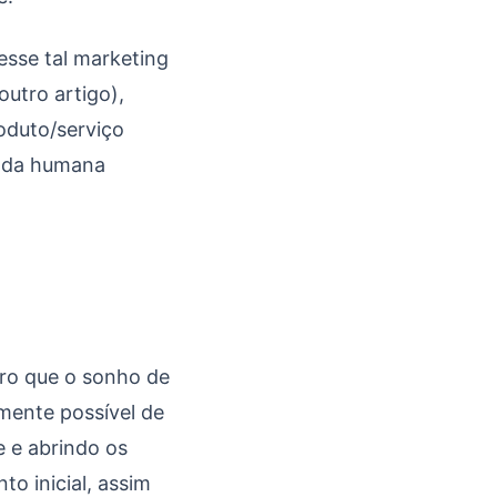
esse tal marketing
utro artigo),
oduto/serviço
enda humana
aro que o sonho de
mente possível de
 e abrindo os
o inicial, assim