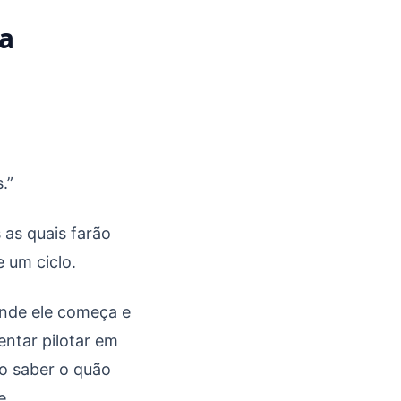
 a
.”
 as quais farão
e um ciclo.
onde ele começa e
ntar pilotar em
ão saber o quão
e.