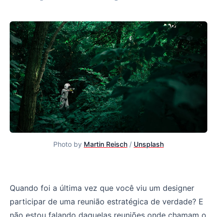
Photo by 
Martin Reisch
 / 
Unsplash
A grande oportunidade do Design no mercado de Produ
Quando foi a última vez que você viu um designer
participar de uma reunião estratégica de verdade? E
não estou falando daquelas reuniões onde chamam o