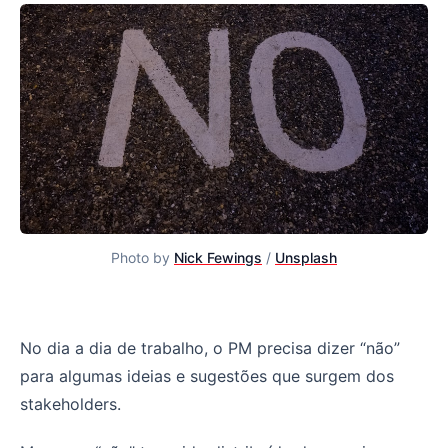
Photo by
Nick Fewings
/
Unsplash
A falácia do dizer "não"
No dia a dia de trabalho, o PM precisa dizer “não”
para algumas ideias e sugestões que surgem dos
stakeholders.