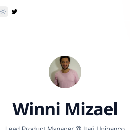
Winni Mizael
Lead Product Manager @ Itaú Unibanco