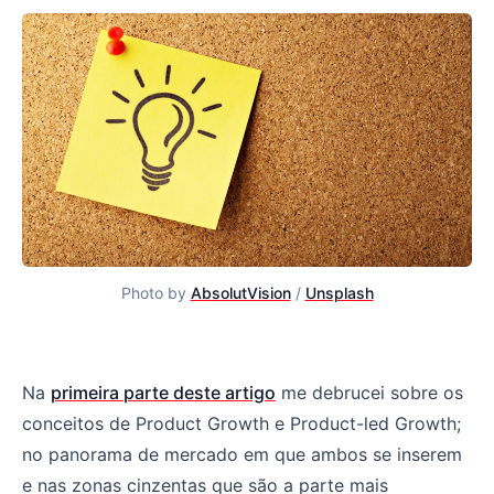
Photo by
AbsolutVision
/
Unsplash
Tudo o que você precisa saber sobre Product Growth - P
Na
primeira parte deste artigo
me debrucei sobre os
conceitos de Product Growth e Product-led Growth;
no panorama de mercado em que ambos se inserem
e nas zonas cinzentas que são a parte mais