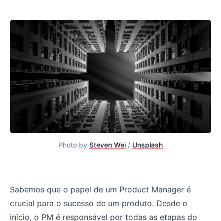
Photo by
Steven Wei
/
Unsplash
Se afaste [às vezes] da sua cadeira de produtos
Sabemos que o papel de um Product Manager é
crucial para o sucesso de um produto. Desde o
início, o PM é responsável por todas as etapas do