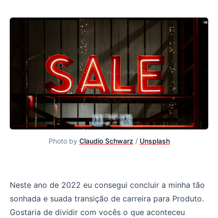
Photo by
Claudio Schwarz
/
Unsplash
Saí da área Comercial para Produto. Aqui vão as minhas 
Neste ano de 2022 eu consegui concluir a minha tão
sonhada e suada transição de carreira para Produto.
Gostaria de dividir com vocês o que aconteceu