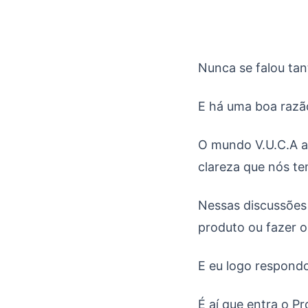
Product Discovery: 
Nunca se falou ta
E há uma boa razão
O mundo V.U.C.A 
clareza que nós te
Nessas discussões
produto ou fazer o
E eu logo respondo
É aí que entra o P