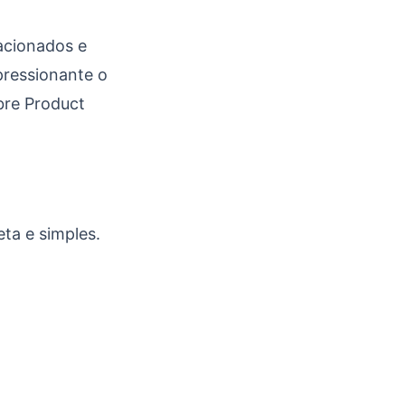
acionados e
pressionante o
bre Product
eta e simples.