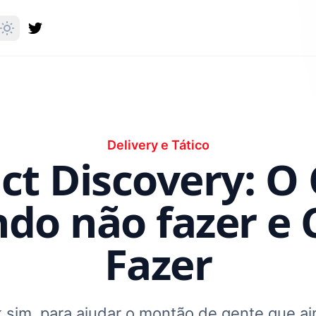
Delivery e Tático
ct Discovery: O 
do não fazer e
Fazer
 sim, para ajudar o montão de gente que a