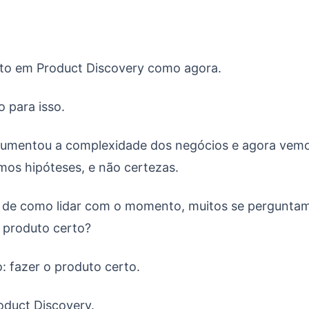
O Que É, Quando não fazer e Como Fazer
nto em Product Discovery como agora.
 para isso.
aumentou a complexidade dos negócios e agora vem
mos hipóteses, e não certezas.
 de como lidar com o momento, muitos se perguntam:
 produto certo?
: fazer o produto certo.
roduct Discovery.