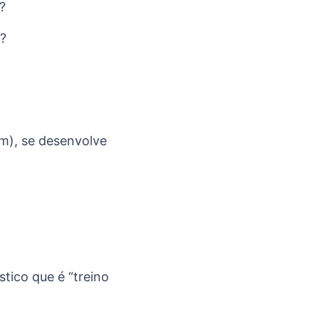
?
o?
um), se desenvolve
tico que é “treino