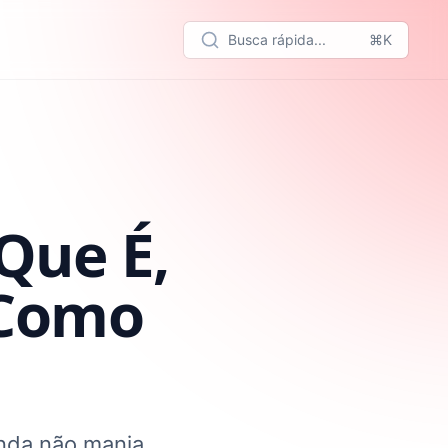
Busca rápida...
⌘K
Que É,
 Como
inda não manja