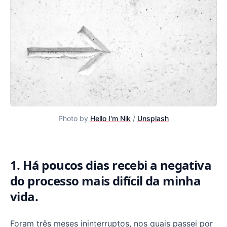
Photo by
Hello I'm Nik
/
Unsplash
1. Há poucos dias recebi a negativa
Precisamos valorizar mais o processo em produtos, não
do processo mais difícil da minha
vida.
Foram três meses ininterruptos, nos quais passei por