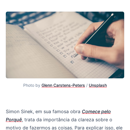
Photo by
Glenn Carstens-Peters
/
Unsplash
Planejamento de produto: por onde começar
Simon Sinek, em sua famosa obra
Comece pelo
Porquê
, trata da importância da clareza sobre o
motivo de fazermos as coisas. Para explicar isso, ele