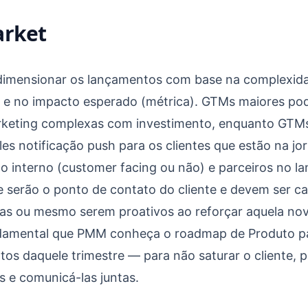
arket
 dimensionar os lançamentos com base na complexid
e e no impacto esperado (métrica). GTMs maiores po
keting complexas com investimento, enquanto GT
es notificação push para os clientes que estão na jo
co interno (customer facing ou não) e parceiros no la
 serão o ponto de contato do cliente e devem ser c
as ou mesmo serem proativos ao reforçar aquela nov
amental que PMM conheça o roadmap de Produto pa
os daquele trimestre — para não saturar o cliente, 
 e comunicá-las juntas.