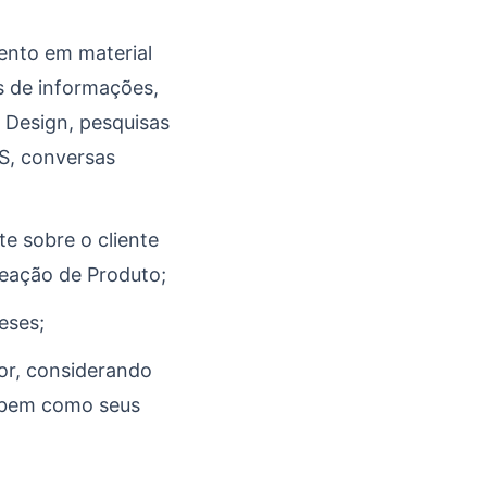
ento em material
es de informações,
 Design, pesquisas
PS, conversas
te sobre o cliente
deação de Produto;
eses;
or, considerando
e, bem como seus