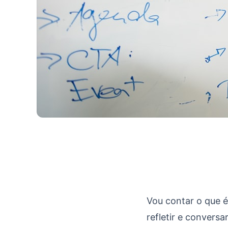
O core de Product M
Vou contar o que 
refletir e convers