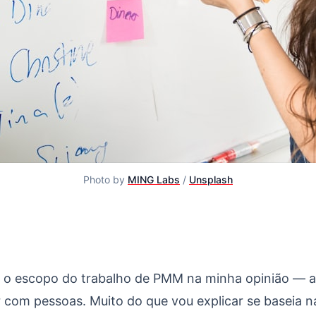
Photo by
MING Labs
/
Unsplash
arketing
é o escopo do trabalho de PMM na minha opinião — ap
ar com pessoas. Muito do que vou explicar se baseia n