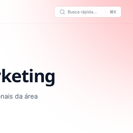
Busca rápida...
⌘K
rketing
onais da área