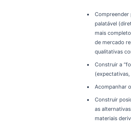
Compreender p
palatável (dir
mais completo 
de mercado rea
qualitativas c
Construir a “f
(expectativas,
Acompanhar o 
Construir pos
as alternativa
materiais deri