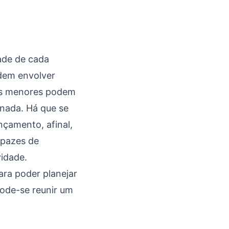
ade de cada
dem envolver
Ms menores podem
rnada. Há que se
nçamento, afinal,
apazes de
idade.
ra poder planejar
pode-se reunir um