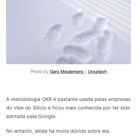
Photo by
Gary Meulemans
/
Unsplash
Metodologia OKR: O que É, Origem e Como Implementa
A metodologia OKR é bastante usada pelas empresas
do Vale do Silício e ficou mais conhecida por ter sido
adotada pela Google.
No entanto, ainda há muita dúvida sobre ela.