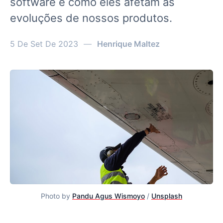
software e como eles afetam as
evoluções de nossos produtos.
5 De Set De 2023
—
Henrique Maltez
Photo by
Pandu Agus Wismoyo
/
Unsplash