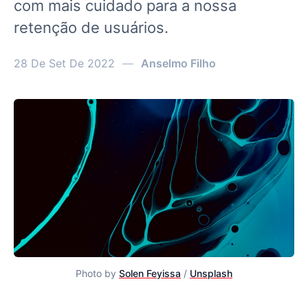
com mais cuidado para a nossa
retenção de usuários.
28 De Set De 2022
—
Anselmo Filho
Photo by
Solen Feyissa
/
Unsplash