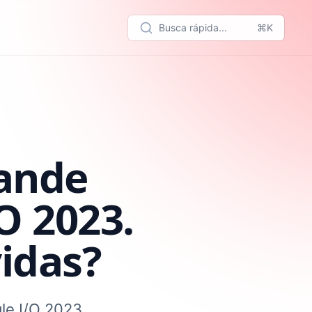
Busca rápida...
⌘K
rande
O 2023.
idas?
le I/O 2023