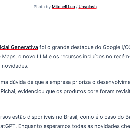
Photo by
Mitchell Luo
/
Unsplash
ande destaque do Google I/O 2023. Você ainda tinha dúvida
ficial Generativa
foi o grande destaque do Google I/O
e Maps, o novo LLM e os recursos incluídos no recé
 novidades.
uma dúvida de que a empresa prioriza o desenvolvim
Pichai, evidenciou que os produtos core foram revis
sos estão disponíveis no Brasil, como é o caso do Ba
atGPT. Enquanto esperamos todas as novidades che