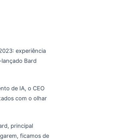
s?
2023: experiência
m-lançado Bard
ento de IA, o CEO
itados com o olhar
rd, principal
garem, ficamos de