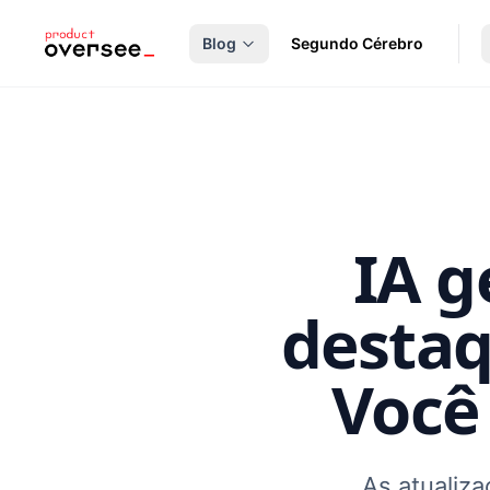
nteúdo principal
Blog
Segundo Cérebro
IA g
destaq
Você
As atualiz