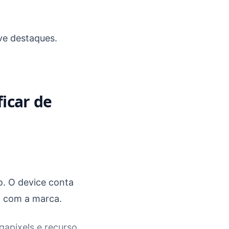
ve destaques.
icar de
o. O device conta
o com a marca.
gapixels e recurso