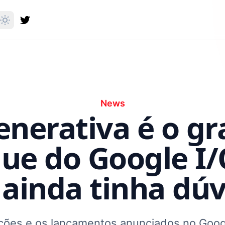
News
enerativa é o g
ue do Google I/
 ainda tinha dúv
ações e os lançamentos anunciados no Goog