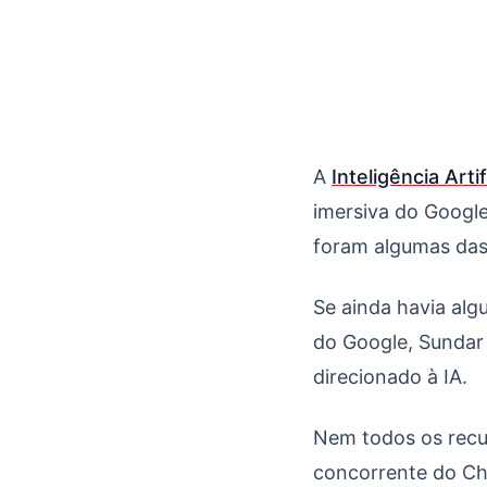
IA generativa é o gr
A
Inteligência Arti
imersiva do Googl
foram algumas das
Se ainda havia alg
do Google, Sundar 
direcionado à IA.
Nem todos os recur
concorrente do Ch