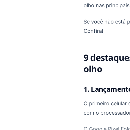
olho nas principai
Se você não está p
Confira!
9 destaques
olho
1. Lançamento
O primeiro celular
com o processador
O Google Pixel Fol