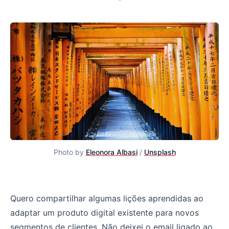
Photo by
Eleonora Albasi
/
Unsplash
Fale um idioma que as pessoas que trabalham com você
Quero compartilhar algumas lições aprendidas ao
adaptar um produto digital existente para novos
segmentos de clientes. Não deixei o email ligado ao