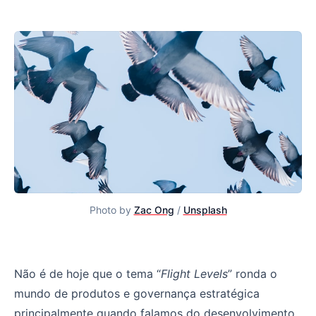
Photo by
Zac Ong
/
Unsplash
Executando a estratégia através do modelo Flight Levels
Não é de hoje que o tema “
Flight Levels
” ronda o
mundo de produtos e governança estratégica
principalmente quando falamos do desenvolvimento