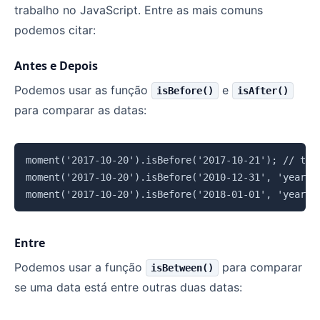
trabalho no JavaScript. Entre as mais comuns
podemos citar:
Antes e Depois
Podemos usar as função
e
isBefore()
isAfter()
para comparar as datas:
Copiar
moment('2017-10-20').isBefore('2017-10-21'); // true
moment('2017-10-20').isBefore('2010-12-31', 'year');
Entre
Podemos usar a função
para comparar
isBetween()
se uma data está entre outras duas datas: