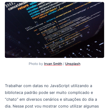
Photo by
Irvan Smith
/
Unsplash
Datas no JavaScript com Moment.js
Trabalhar com datas no JavaScript utilizando a
biblioteca padrão pode ser muito complicado e
“chato” em diversos cenários e situações do dia a
dia. Nesse post vou mostrar como utilizar algumas