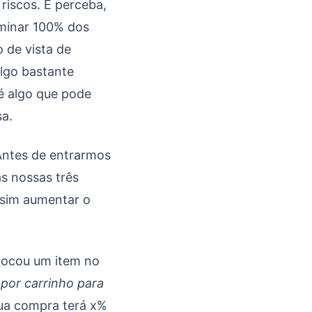
riscos. E perceba,
iminar 100% dos
 de vista de
algo bastante
 é algo que pode
sa.
Antes de entrarmos
s nossas três
ssim aumentar o
olocou um item no
por carrinho para
sua compra terá x%