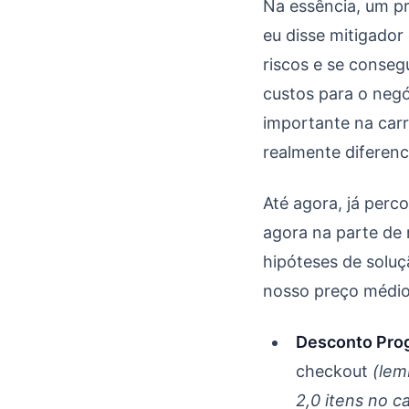
Como sair do 0 à um 
Na essência, um pr
eu disse mitigador
riscos e se conseg
custos para o negó
importante na carr
realmente diferenc
Até agora, já per
agora na parte de 
hipóteses de solu
nosso preço médio
Desconto Prog
checkout
(lem
2,0 itens no c