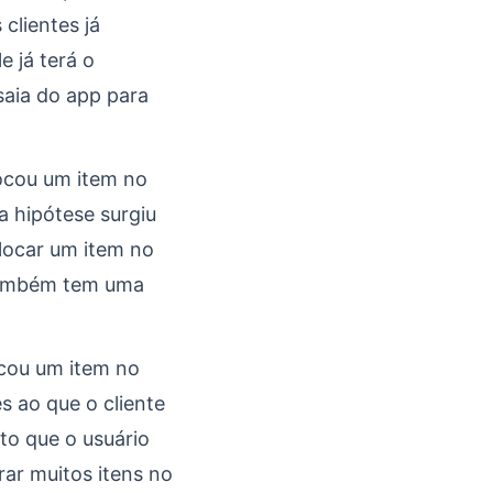
clientes já
 já terá o
 saia do app para
locou um item no
a hipótese surgiu
locar um item no
também tem uma
ocou um item no
s ao que o cliente
to que o usuário
ar muitos itens no