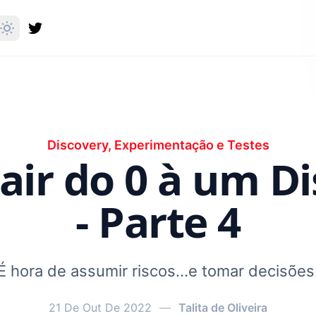
Discovery, Experimentação e Testes
ir do 0 à um D
- Parte 4
É hora de assumir riscos…e tomar decisões
21 De Out De 2022
—
Talita de Oliveira