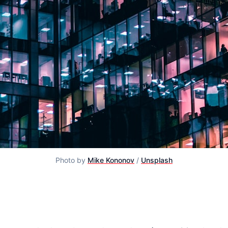
Photo by
Mike Kononov
/
Unsplash