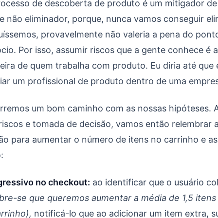
Discovery - Parte 4
ocesso de descoberta de produto é um mitigador de 
 e não eliminador, porque, nunca vamos conseguir el
uíssemos, provavelmente não valeria a pena do ponto
cio. Por isso, assumir riscos que a gente conhece é 
eira de quem trabalha com produto. Eu diria até que
iar um profissional de produto dentro de uma empre
corremos um bom caminho com as nossas hipóteses. 
riscos e tomada de decisão, vamos então relembrar a
ção para aumentar o número de itens no carrinho e a
:
ressivo no checkout:
ao identificar que o usuário c
bre-se que queremos aumentar a média de 1,5 itens 
arrinho),
notificá-lo que ao adicionar um item extra, 