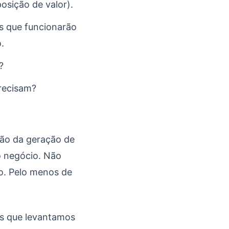
osição de valor).
s que funcionarão
.
?
precisam?
ção da geração de
o negócio. Não
io. Pelo menos de
es que levantamos