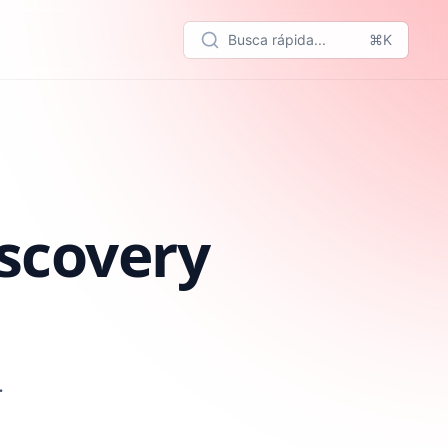
Busca rápida...
⌘K
iscovery
.